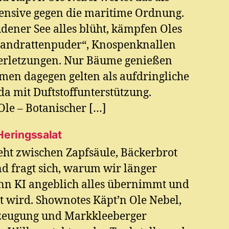
ensive gegen die maritime Ordnung.
ener See alles blüht, kämpfen Oles
andrattenpuder“, Knospenknallen
verletzungen. Nur Bäume genießen
umen dagegen gelten als aufdringliche
a mit Duftstoffunterstützung.
le – Botanischer […]
Heringssalat
eht zwischen Zapfsäule, Bäckerbrot
d fragt sich, warum wir länger
enn KI angeblich alles übernimmt und
t wird. Shownotes Käpt’n Ole Nebel,
zeugung und Markkleeberger