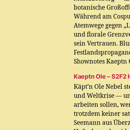
botanische Großoff
Während am Cospud
Atemwege gegen „L
und florale Grenz
sein Vertrauen. Bl
Festlandspropagand
Shownotes Kaeptn O
Kaeptn Ole – S2F2 
Käpt’n Ole Nebel st
und Weltkrise — un
arbeiten sollen, w
trotzdem keiner sat
Seemann aus Über