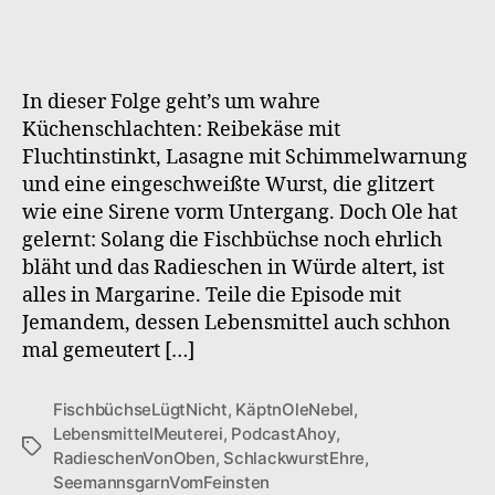
Ole
–
S1F5
Meuterei
In dieser Folge geht’s um wahre
der
Küchenschlachten: Reibekäse mit
Lebensmittel
Fluchtinstinkt, Lasagne mit Schimmelwarnung
und eine eingeschweißte Wurst, die glitzert
wie eine Sirene vorm Untergang. Doch Ole hat
gelernt: Solang die Fischbüchse noch ehrlich
bläht und das Radieschen in Würde altert, ist
alles in Margarine. Teile die Episode mit
Jemandem, dessen Lebensmittel auch schhon
mal gemeutert […]
FischbüchseLügtNicht
,
KäptnOleNebel
,
LebensmittelMeuterei
,
PodcastAhoy
,
Schlagwörter
RadieschenVonOben
,
SchlackwurstEhre
,
SeemannsgarnVomFeinsten