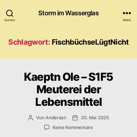
Storm im Wasserglas
Suchen
Menü
Schlagwort:
FischbüchseLügtNicht
Kaeptn Ole – S1F5
Meuterei der
Lebensmittel
Von
Andersen
30. Mai 2025
Beitragsautor
Veröffentlichungsdatum
zu
Keine Kommentare
Kaeptn