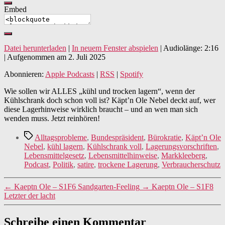
Embed
Datei herunterladen
|
In neuem Fenster abspielen
|
Audiolänge: 2:16
|
Aufgenommen am 2. Juli 2025
Abonnieren:
Apple Podcasts
|
RSS
|
Spotify
Wie sollen wir ALLES „kühl und trocken lagern“, wenn der
Kühlschrank doch schon voll ist? Käpt’n Ole Nebel deckt auf, wer
diese Lagerhinweise wirklich braucht – und an wen man sich
wenden muss. Jetzt reinhören!
Schlagwörter
Alltagsprobleme
,
Bundespräsident
,
Bürokratie
,
Käpt’n Ole
Nebel
,
kühl lagern
,
Kühlschrank voll
,
Lagerungsvorschriften
,
Lebensmittelgesetz
,
Lebensmittelhinweise
,
Markkleeberg
,
Podcast
,
Politik
,
satire
,
trockene Lagerung
,
Verbraucherschutz
←
Kaeptn Ole – S1F6 Sandgarten-Feeling
→
Kaeptn Ole – S1F8
Letzter der lacht
Schreibe einen Kommentar