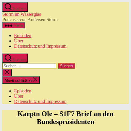
Zum
Suchen
Inhalt
Storm im Wasserglas
springen
Podcasts von Andersen Storm
Menü
Episoden
Über
Datenschutz und Impressum
Suchen
Suchen
nach:
Suche
schließen
Menü schließen
Episoden
Über
Datenschutz und Impressum
Kaeptn Ole – S1F7 Brief an den
Bundespräsidenten