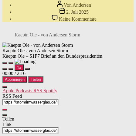
Beitragsautor
Von
Andersen
Veröffentlichungsdatum
2. Juli 2025
zu
Keine Kommentare
Kaeptn
Ole
–
Kaeptn Ole - von Andersen Storm
S1F7
Brief
an
Kaeptn Ole - von Andersen Storm
den
Kaeptn Ole – S1F7 Brief an den Bundespräsidenten
Bundespräsidenten
Play
Pause
1x
Episode
Episode
00:00
/
2:16
Abonnieren
Teilen
Apple Podcasts
RSS
Spotify
RSS Feed
Teilen
Link