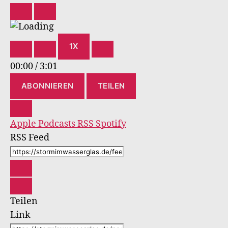
PLAY
PAUSE
EPISODE
EPISODE
1X
00:00
/
3:01
ABONNIEREN
TEILEN
Apple Podcasts
RSS
Spotify
RSS Feed
Teilen
Link