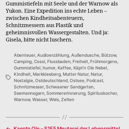
Gummistiefeln mit Seele und der Warnow als
Yukon. Eine Expedition ins echte Leben –
zwischen Kindheitsabenteuern,
Schnitzmessern aus Plastik und
geheimnisvollen Wassergestalten. Und ja:
Gisela, bitte nicht luschern.
Abenteuer
,
Audioerzählung
,
Außendusche
,
Bützow
,
Camping
,
Cossi
,
Flussbaden
,
Freiheit
,
Frühmorgens
,
Gummistiefel
,
humor
,
Kaffee
,
Käpt’n Ole Nebel
,
Kindheit
,
Markkleeberg
,
Mutter Natur
,
Natur
,
Schlagwörter
Nostalgie
,
Ostdeutschland
,
Ostsee
,
Podcast
,
Schnitzmesser
,
Schwaaner Sandgarten
,
Seemannsgarn
,
Sommererinnerung
,
Spirituskocher
,
Warnow
,
Wasser
,
Wels
,
Zelten
←
Kaeptn Ole – S1F5 Meuterei der Lebensmittel