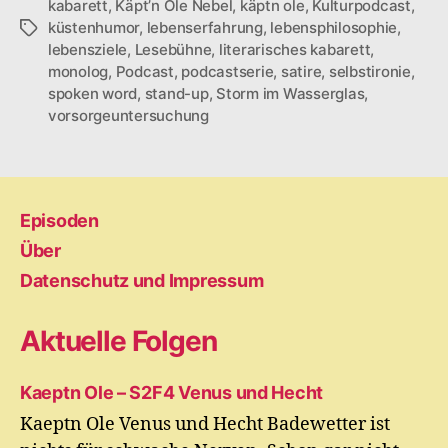
kabarett
,
Käpt’n Ole Nebel
,
käptn ole
,
Kulturpodcast
,
küstenhumor
,
lebenserfahrung
,
lebensphilosophie
,
Schlagwörter
lebensziele
,
Lesebühne
,
literarisches kabarett
,
monolog
,
Podcast
,
podcastserie
,
satire
,
selbstironie
,
spoken word
,
stand-up
,
Storm im Wasserglas
,
vorsorgeuntersuchung
Episoden
Über
Datenschutz und Impressum
Aktuelle Folgen
Kaeptn Ole – S2F4 Venus und Hecht
Kaeptn Ole Venus und Hecht Badewetter ist