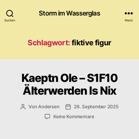
Storm im Wasserglas
Suchen
Menü
Schlagwort:
fiktive figur
Kaeptn Ole – S1F10
Älterwerden Is Nix
Von
Andersen
26. September 2025
Beitragsautor
Veröffentlichungsdatum
zu
Keine Kommentare
Kaeptn
Ole
–