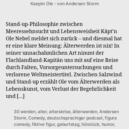
Kaeptn Ole - von Andersen Storm
S1F10
Älterwerden
Is
Nix
Stand-up-Philosophie zwischen
Meeressehnsucht und Lebensweisheit Käpt’n
Ole Nebel meldet sich zurück – und diesmal hat
er eine klare Meinung: Älterwerden ist nix! In
seiner unnachahmlichen Art nimmt der
Flachlandland-Kapitän uns mit auf eine Reise
durch Falten, Vorsorgeuntersuchungen und
verlorene Weltmeistertitel. Zwischen Salzwind
und Stand-up erzählt Ole vom Älterwerden als
Lebenskunst, vom Verlust der Begehrlichkeit
und […]
30 werden
,
alter
,
alterskrise
,
älterwerden
,
Andersen
Storm
,
Comedy
,
deutschsprachiger podcast
,
figure
comedy
,
fiktive figur
,
geburtstag
,
hörstück
,
humor
,