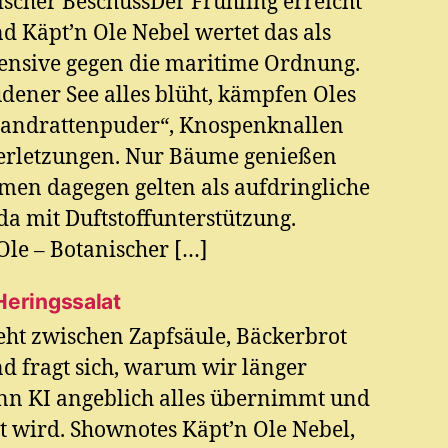
ischer BeschussDer Frühling erreicht
 Käpt’n Ole Nebel wertet das als
ensive gegen die maritime Ordnung.
ener See alles blüht, kämpfen Oles
andrattenpuder“, Knospenknallen
verletzungen. Nur Bäume genießen
umen dagegen gelten als aufdringliche
a mit Duftstoffunterstützung.
le – Botanischer […]
Heringssalat
eht zwischen Zapfsäule, Bäckerbrot
d fragt sich, warum wir länger
enn KI angeblich alles übernimmt und
t wird. Shownotes Käpt’n Ole Nebel,