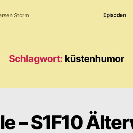
Episoden
ersen Storm
Schlagwort:
küstenhumor
e – S1F10 Älte