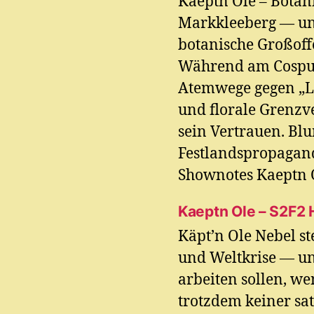
Kaeptn Ole – Botan
Markkleeberg — und
botanische Großoff
Während am Cospud
Atemwege gegen „L
und florale Grenz
sein Vertrauen. Bl
Festlandspropagand
Shownotes Kaeptn O
Kaeptn Ole – S2F2 
Käpt’n Ole Nebel st
und Weltkrise — un
arbeiten sollen, w
trotzdem keiner sat