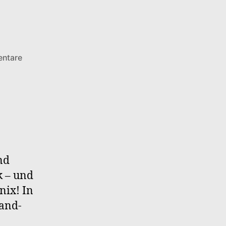
zu
ntare
Kaeptn
Ole
–
S1F10
Älterwerden
Is
Nix
nd
k – und
nix! In
and-