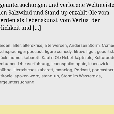
geuntersuchungen und verlorene Weltmeister
en Salzwind und Stand-up erzählt Ole vom
erden als Lebenskunst, vom Verlust der
lichkeit und […]
erden
,
alter
,
alterskrise
,
älterwerden
,
Andersen Storm
,
Come
schsprachiger podcast
,
figure comedy
,
fiktive figur
,
geburtst
tück
,
humor
,
kabarett
,
Käpt’n Ole Nebel
,
käptn ole
,
Kulturpod
enhumor
,
lebenserfahrung
,
lebensphilosophie
,
lebensziele
,
rter
bühne
,
literarisches kabarett
,
monolog
,
Podcast
,
podcastser
tironie
,
spoken word
,
stand-up
,
Storm im Wasserglas
,
orgeuntersuchung