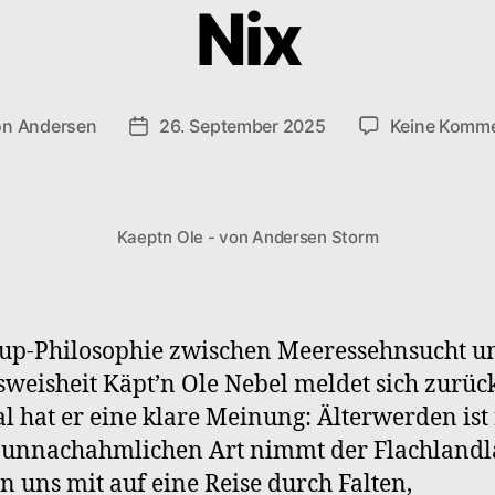
Nix
on
Andersen
26. September 2025
Keine Komme
ragsautor
Veröffentlichungsdatum
Kaeptn Ole - von Andersen Storm
up-Philosophie zwischen Meeressehnsucht u
weisheit Käpt’n Ole Nebel meldet sich zurüc
l hat er eine klare Meinung: Älterwerden ist 
 unnachahmlichen Art nimmt der Flachlandl
n uns mit auf eine Reise durch Falten,