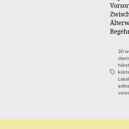
Vorsor
Zwisch
Älterw
Begehr
30 w
deut
hörs
küst
Schlagwö
Lese
selbs
vors