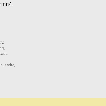
titel.
dy
,
ag
,
cast
,
ie
,
satire
,