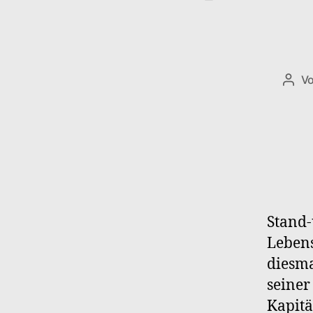
V
Beit
Stand-
Lebens
diesma
seiner
Kapitä