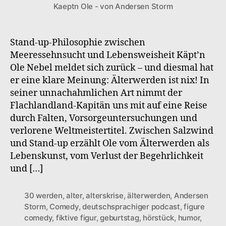
Kaeptn Ole - von Andersen Storm
S1F10
Älterwerden
Is
Nix
Stand-up-Philosophie zwischen
Meeressehnsucht und Lebensweisheit Käpt’n
Ole Nebel meldet sich zurück – und diesmal hat
er eine klare Meinung: Älterwerden ist nix! In
seiner unnachahmlichen Art nimmt der
Flachlandland-Kapitän uns mit auf eine Reise
durch Falten, Vorsorgeuntersuchungen und
verlorene Weltmeistertitel. Zwischen Salzwind
und Stand-up erzählt Ole vom Älterwerden als
Lebenskunst, vom Verlust der Begehrlichkeit
und […]
30 werden
,
alter
,
alterskrise
,
älterwerden
,
Andersen
Storm
,
Comedy
,
deutschsprachiger podcast
,
figure
comedy
,
fiktive figur
,
geburtstag
,
hörstück
,
humor
,