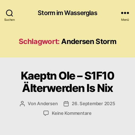
Storm im Wasserglas
Suchen
Menü
Schlagwort:
Andersen Storm
Kaeptn Ole – S1F10
Älterwerden Is Nix
Von
Andersen
26. September 2025
Beitragsautor
Veröffentlichungsdatum
zu
Keine Kommentare
Kaeptn
Ole
–