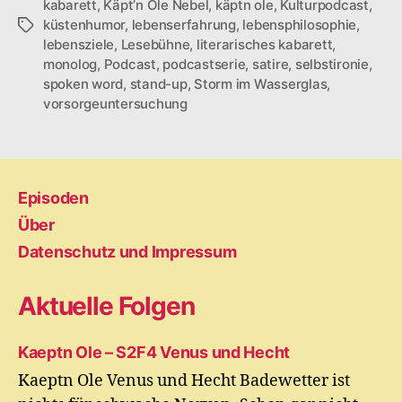
kabarett
,
Käpt’n Ole Nebel
,
käptn ole
,
Kulturpodcast
,
küstenhumor
,
lebenserfahrung
,
lebensphilosophie
,
Schlagwörter
lebensziele
,
Lesebühne
,
literarisches kabarett
,
monolog
,
Podcast
,
podcastserie
,
satire
,
selbstironie
,
spoken word
,
stand-up
,
Storm im Wasserglas
,
vorsorgeuntersuchung
Episoden
Über
Datenschutz und Impressum
Aktuelle Folgen
Kaeptn Ole – S2F4 Venus und Hecht
Kaeptn Ole Venus und Hecht Badewetter ist