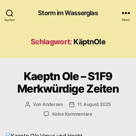
Storm im Wasserglas
Suchen
Menü
Schlagwort:
KäptnOle
Kaeptn Ole – S1F9
Merkwürdige Zeiten
Von
Andersen
11. August 2025
Beitragsautor
Veröffentlichungsdatum
zu
Keine Kommentare
Kaeptn
Ole
–