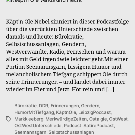
S1F9
Merkwürdige
Zeiten
Käpt’n Ole Nebel sinniert in dieser Podcastfolge
über die verrückten Unterschiede zwischen
damals und heute: Bürokratie,
Selbstschussanlagen, Gendern,
Westverwandte, Radio, Fernsehen und warum
alles mit Geld irgendwie leichter geht.Mit einer
Portion Seemannsgarn, bissigem Humor und
melancholischem Tiefgang schippert Ole durch
seine Erinnerungen – und landet dabei immer
wieder im Hier und Jetzt. Hör rein und […]
Bürokratie
,
DDR
,
Erinnerungen
,
Gendern
,
HumorMitTiefgang
,
KäptnOle
,
LeipzigPodcast
,
Markkleeberg
,
MerkwürdigeZeiten
,
Ostalgie
,
OstWest
,
Schlagwörter
OstWestUnterschiede
,
Podcast
,
SatirePodcast
,
Seemannsgarn
,
Selbstschussanlagen