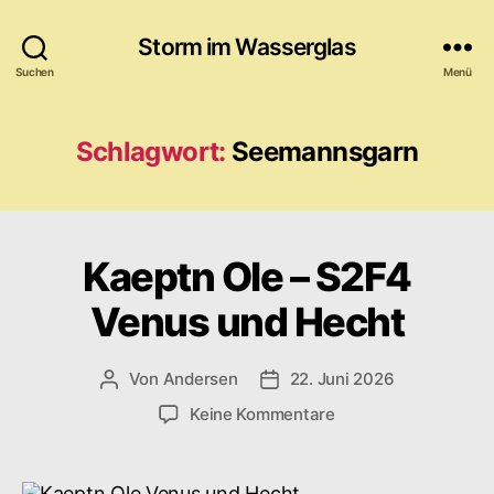
Storm im Wasserglas
Suchen
Menü
Schlagwort:
Seemannsgarn
Kaeptn Ole – S2F4
Venus und Hecht
Von
Andersen
22. Juni 2026
Beitragsautor
Veröffentlichungsdatum
zu
Keine Kommentare
Kaeptn
Ole
–