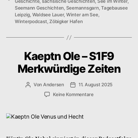
Geschichte
,
sächsische Geschichten
,
See im Winter
,
Seemann Geschichten
,
Seemannsgarn
,
Tagebausee
Leipzig
,
Waldsee Lauer
,
Winter am See
,
Winterpodcast
,
Zöbigker Hafen
Kaeptn Ole – S1F9
Merkwürdige Zeiten
Von
Andersen
11. August 2025
Beitragsautor
Veröffentlichungsdatum
zu
Keine Kommentare
Kaeptn
Ole
–
S1F9
Merkwürdige
Zeiten