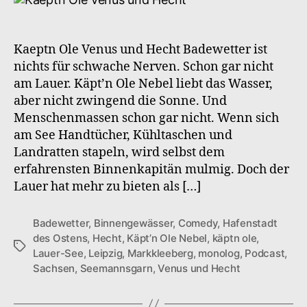
S2F4
Venus
und
Kaeptn Ole Venus und Hecht Badewetter ist
Hecht
nichts für schwache Nerven. Schon gar nicht
am Lauer. Käpt’n Ole Nebel liebt das Wasser,
aber nicht zwingend die Sonne. Und
Menschenmassen schon gar nicht. Wenn sich
am See Handtücher, Kühltaschen und
Landratten stapeln, wird selbst dem
erfahrensten Binnenkapitän mulmig. Doch der
Lauer hat mehr zu bieten als […]
Badewetter
,
Binnengewässer
,
Comedy
,
Hafenstadt
des Ostens
,
Hecht
,
Käpt’n Ole Nebel
,
käptn ole
,
Schlagwörter
Lauer-See
,
Leipzig
,
Markkleeberg
,
monolog
,
Podcast
,
Sachsen
,
Seemannsgarn
,
Venus und Hecht