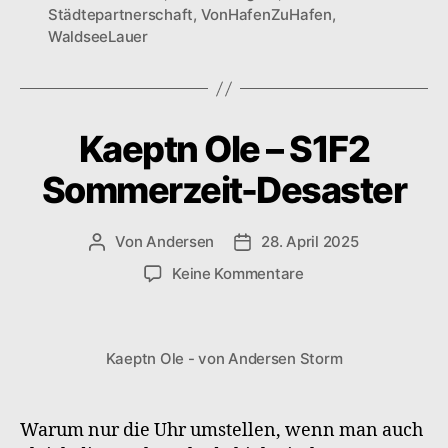
Städtepartnerschaft
,
VonHafenZuHafen
,
WaldseeLauer
Kaeptn Ole – S1F2
Sommerzeit-Desaster
Von
Andersen
28. April 2025
Beitragsautor
Veröffentlichungsdatum
zu
Keine Kommentare
Kaeptn
Ole
–
Kaeptn Ole - von Andersen Storm
S1F2
Sommerzeit-
Desaster
Warum nur die Uhr umstellen, wenn man auch