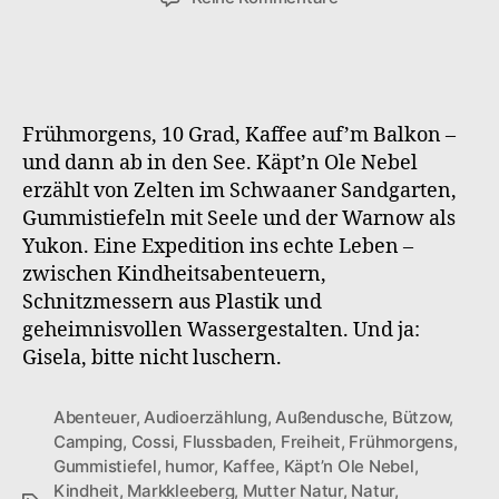
Kaeptn
Ole
–
S1F6
Sandgarten-
Frühmorgens, 10 Grad, Kaffee auf’m Balkon –
Feeling
und dann ab in den See. Käpt’n Ole Nebel
erzählt von Zelten im Schwaaner Sandgarten,
Gummistiefeln mit Seele und der Warnow als
Yukon. Eine Expedition ins echte Leben –
zwischen Kindheitsabenteuern,
Schnitzmessern aus Plastik und
geheimnisvollen Wassergestalten. Und ja:
Gisela, bitte nicht luschern.
Abenteuer
,
Audioerzählung
,
Außendusche
,
Bützow
,
Camping
,
Cossi
,
Flussbaden
,
Freiheit
,
Frühmorgens
,
Gummistiefel
,
humor
,
Kaffee
,
Käpt’n Ole Nebel
,
Kindheit
,
Markkleeberg
,
Mutter Natur
,
Natur
,