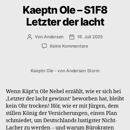
Kaeptn Ole – S1F8
Letzter der lacht
Von
Andersen
16. Juli 2025
Beitragsautor
Veröffentlichungsdatum
zu
Keine Kommentare
Kaeptn
Ole
–
Kaeptn Ole - von Andersen Storm
S1F8
Letzter
der
lacht
Wenn Käpt’n Ole Nebel erzählt, wie er sich bei
‚Letzter der lacht gewinnt‘ beworben hat, bleibt
kein Ohr trocken! Hör, wie er mit Jürgen, dem
stillen König der Versicherungen, einen Plan
schmiedet, um Deutschlands lustigster Nicht-
Lacher zu werden – und warum Bürokraten