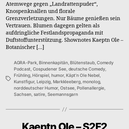
Atemwege gegen „Landrattenpuder“,
Knospenknallen und florale
Grenzverletzungen. Nur Bäume genießen sein
Vertrauen. Blumen dagegen gelten als
aufdringliche Festlandspropaganda mit
Duftstoffunterstützung. Shownotes Kaeptn Ole –
Botanischer […]
AGRA-Park
,
Binnenkapitän
,
Blütenstaub
,
Comedy
Podcast
,
Cospudener See
,
deutsche Comedy
,
Frühling
,
Hörspiel
,
humor
,
Käpt’n Ole Nebel
,
Schlagwörter
Kunstfigur
,
Leipzig
,
Markkleeberg
,
monolog
,
norddeutscher Humor
,
Ostsee
,
Pollenallergie
,
Sachsen
,
satire
,
Seemannsgarn
Kaeptn Ole – S2F2