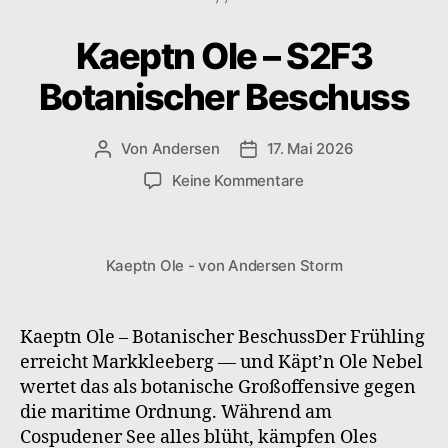
Kaeptn Ole – S2F3
Botanischer Beschuss
Von
Andersen
17. Mai 2026
Beitragsautor
Veröffentlichungsdatum
zu
Keine Kommentare
Kaeptn
Ole
–
Kaeptn Ole - von Andersen Storm
S2F3
Botanischer
Beschuss
Kaeptn Ole – Botanischer BeschussDer Frühling
erreicht Markkleeberg — und Käpt’n Ole Nebel
wertet das als botanische Großoffensive gegen
die maritime Ordnung. Während am
Cospudener See alles blüht, kämpfen Oles