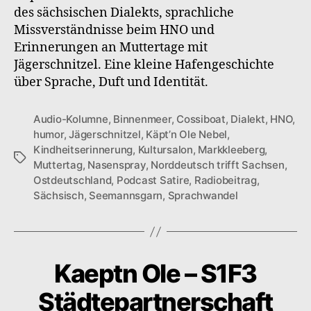
und
des sächsischen Dialekts, sprachliche
Duftigkeit
Missverständnisse beim HNO und
Erinnerungen an Muttertage mit
Jägerschnitzel. Eine kleine Hafengeschichte
über Sprache, Duft und Identität.
Audio-Kolumne
,
Binnenmeer
,
Cossiboat
,
Dialekt
,
HNO
,
humor
,
Jägerschnitzel
,
Käpt’n Ole Nebel
,
Kindheitserinnerung
,
Kultursalon
,
Markkleeberg
,
Schlagwörter
Muttertag
,
Nasenspray
,
Norddeutsch trifft Sachsen
,
Ostdeutschland
,
Podcast Satire
,
Radiobeitrag
,
Sächsisch
,
Seemannsgarn
,
Sprachwandel
Kaeptn Ole – S1F3
Städtepartnerschaft