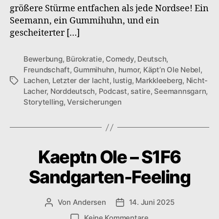
größere Stürme entfachen als jede Nordsee! Ein
Seemann, ein Gummihuhn, und ein
gescheiterter […]
Bewerbung
,
Bürokratie
,
Comedy
,
Deutsch
,
Freundschaft
,
Gummihuhn
,
humor
,
Käpt’n Ole Nebel
,
Lachen
,
Letzter der lacht
,
lustig
,
Markkleeberg
,
Nicht-
Schlagwörter
Lacher
,
Norddeutsch
,
Podcast
,
satire
,
Seemannsgarn
,
Storytelling
,
Versicherungen
Kaeptn Ole – S1F6
Sandgarten-Feeling
Von
Andersen
14. Juni 2025
Beitragsautor
Veröffentlichungsdatum
zu
Keine Kommentare