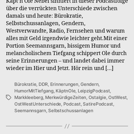
Käpt’n Ole Nebel sinniert in dieser Podcastfolge
über die verrückten Unterschiede zwischen
damals und heute: Bürokratie,
Selbstschussanlagen, Gendern,
Westverwandte, Radio, Fernsehen und warum
alles mit Geld irgendwie leichter geht.Mit einer
Portion Seemannsgarn, bissigem Humor und
melancholischem Tiefgang schippert Ole durch
seine Erinnerungen – und landet dabei immer
wieder im Hier und Jetzt. Hör rein und […]
Bürokratie
,
DDR
,
Erinnerungen
,
Gendern
,
HumorMitTiefgang
,
KäptnOle
,
LeipzigPodcast
,
Markkleeberg
,
MerkwürdigeZeiten
,
Ostalgie
,
OstWest
,
Schlagwörter
OstWestUnterschiede
,
Podcast
,
SatirePodcast
,
Seemannsgarn
,
Selbstschussanlagen