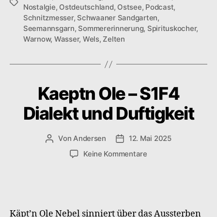
Schlagwörter
Nostalgie
,
Ostdeutschland
,
Ostsee
,
Podcast
,
Schnitzmesser
,
Schwaaner Sandgarten
,
Seemannsgarn
,
Sommererinnerung
,
Spirituskocher
,
Warnow
,
Wasser
,
Wels
,
Zelten
Kaeptn Ole – S1F4
Dialekt und Duftigkeit
Von
Andersen
12. Mai 2025
Beitragsautor
Veröffentlichungsdatum
zu
Keine Kommentare
Kaeptn
Ole
–
S1F4
Dialekt
Käpt’n Ole Nebel sinniert über das Aussterben