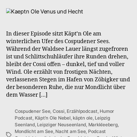
Ole
–
S2F1
Im
Mondlicht
In dieser Episode sitzt Käpt’n Ole am
–
winterlichen Ufer des Cospudener Sees.
Winter
Während der Waldsee Lauer längst zugefroren
am
ist und Schlittschuhläufer ihre Runden drehen,
Cossi
bleibt der Cossi offen – dunkel, tief und voller
Wind. Ole erzählt von frostigen Nächten,
verlassenen Stegen im Hafen von Zöbigker und
der besonderen Ruhe, die nur Mondlicht über
dem Wasser […]
Cospudener See
,
Cossi
,
Erzählpodcast
,
Humor
Podcast
,
Käpt’n Ole Nebel
,
käptn ole
,
Leipzig
Seenland
,
Leipziger Neuseenland
,
Markkleeberg
,
Mondlicht am See
,
Nacht am See
,
Podcast
Schlagwörter