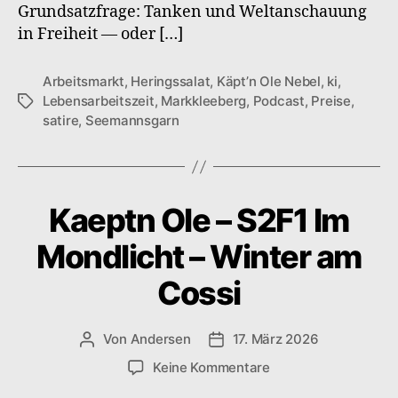
Grundsatzfrage: Tanken und Weltanschauung
in Freiheit — oder […]
Arbeitsmarkt
,
Heringssalat
,
Käpt’n Ole Nebel
,
ki
,
Lebensarbeitszeit
,
Markkleeberg
,
Podcast
,
Preise
,
Schlagwörter
satire
,
Seemannsgarn
Kaeptn Ole – S2F1 Im
Mondlicht – Winter am
Cossi
Von
Andersen
17. März 2026
Beitragsautor
Veröffentlichungsdatum
zu
Keine Kommentare
Kaeptn