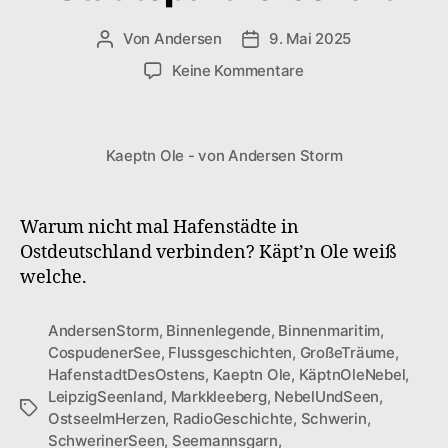
Von
Andersen
9. Mai 2025
Beitragsautor
Veröffentlichungsdatum
zu
Keine Kommentare
Kaeptn
Ole
–
Kaeptn Ole - von Andersen Storm
S1F3
Städtepartnerschaf
Warum nicht mal Hafenstädte in
Ostdeutschland verbinden? Käpt’n Ole weiß
welche.
AndersenStorm
,
Binnenlegende
,
Binnenmaritim
,
CospudenerSee
,
Flussgeschichten
,
GroßeTräume
,
HafenstadtDesOstens
,
Kaeptn Ole
,
KäptnOleNebel
,
LeipzigSeenland
,
Markkleeberg
,
NebelUndSeen
,
Schlagwörter
OstseeImHerzen
,
RadioGeschichte
,
Schwerin
,
SchwerinerSeen
,
Seemannsgarn
,