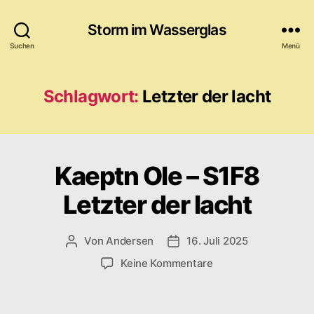
Storm im Wasserglas
Suchen
Menü
Schlagwort:
Letzter der lacht
Kaeptn Ole – S1F8
Letzter der lacht
Von
Andersen
16. Juli 2025
Beitragsautor
Veröffentlichungsdatum
zu
Keine Kommentare
Kaeptn
Ole
–