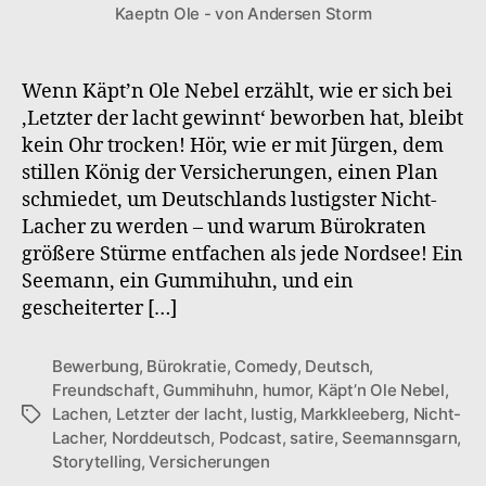
Kaeptn Ole - von Andersen Storm
S1F8
Letzter
der
lacht
Wenn Käpt’n Ole Nebel erzählt, wie er sich bei
‚Letzter der lacht gewinnt‘ beworben hat, bleibt
kein Ohr trocken! Hör, wie er mit Jürgen, dem
stillen König der Versicherungen, einen Plan
schmiedet, um Deutschlands lustigster Nicht-
Lacher zu werden – und warum Bürokraten
größere Stürme entfachen als jede Nordsee! Ein
Seemann, ein Gummihuhn, und ein
gescheiterter […]
Bewerbung
,
Bürokratie
,
Comedy
,
Deutsch
,
Freundschaft
,
Gummihuhn
,
humor
,
Käpt’n Ole Nebel
,
Lachen
,
Letzter der lacht
,
lustig
,
Markkleeberg
,
Nicht-
Schlagwörter
Lacher
,
Norddeutsch
,
Podcast
,
satire
,
Seemannsgarn
,
Storytelling
,
Versicherungen