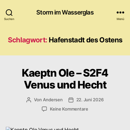
Storm im Wasserglas
Suchen
Menü
Schlagwort:
Hafenstadt des Ostens
Kaeptn Ole – S2F4
Venus und Hecht
Von
Andersen
22. Juni 2026
Beitragsautor
Veröffentlichungsdatum
zu
Keine Kommentare
Kaeptn
Ole
–