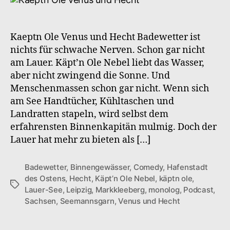
S2F4
Venus
und
Kaeptn Ole Venus und Hecht Badewetter ist
Hecht
nichts für schwache Nerven. Schon gar nicht
am Lauer. Käpt’n Ole Nebel liebt das Wasser,
aber nicht zwingend die Sonne. Und
Menschenmassen schon gar nicht. Wenn sich
am See Handtücher, Kühltaschen und
Landratten stapeln, wird selbst dem
erfahrensten Binnenkapitän mulmig. Doch der
Lauer hat mehr zu bieten als […]
Badewetter
,
Binnengewässer
,
Comedy
,
Hafenstadt
des Ostens
,
Hecht
,
Käpt’n Ole Nebel
,
käptn ole
,
Schlagwörter
Lauer-See
,
Leipzig
,
Markkleeberg
,
monolog
,
Podcast
,
Sachsen
,
Seemannsgarn
,
Venus und Hecht