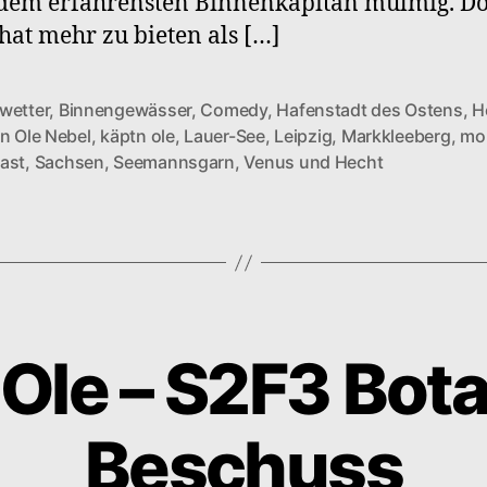
 dem erfahrensten Binnenkapitän mulmig. Do
hat mehr zu bieten als […]
wetter
,
Binnengewässer
,
Comedy
,
Hafenstadt des Ostens
,
H
’n Ole Nebel
,
käptn ole
,
Lauer-See
,
Leipzig
,
Markkleeberg
,
mo
rter
ast
,
Sachsen
,
Seemannsgarn
,
Venus und Hecht
Ole – S2F3 Bot
Beschuss