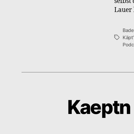
selbst
Lauer 
Bade
Käpt
Schlagwö
Podc
Kaeptn 