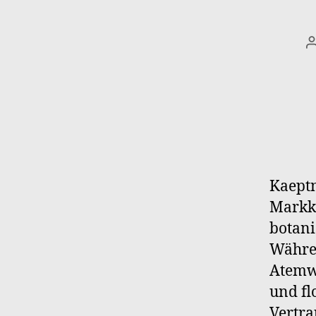
Kaeptn
Markkl
botani
Währen
Atemw
und fl
Vertra