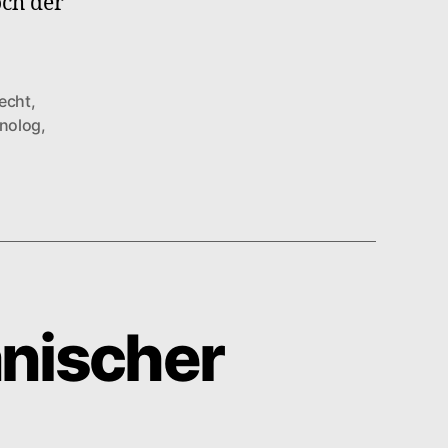
ch der
echt
,
nolog
,
anischer