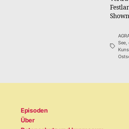
Festla
Showno
AGRA
See
,
Schlagwö
Kuns
Osts
Episoden
Über