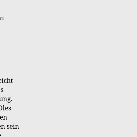
zu
re
Kaeptn
Ole
–
S2F3
Botanischer
Beschuss
eicht
ls
ung.
Oles
len
n sein
e