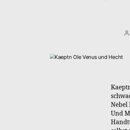
B
Kaeptn
schwac
Nebel 
Und Me
Handtü