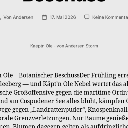
Von
Andersen
17. Mai 2026
Keine Kommenta
Beitragsautor
Veröffentlichungsdatum
Kaeptn Ole - von Andersen Storm
 Ole – Botanischer BeschussDer Frühling err
eeberg — und Käpt’n Ole Nebel wertet das a
sche Großoffensive gegen die maritime Ordn
d am Cospudener See alles blüht, kämpfen 
ege gegen „Landrattenpuder“, Knospenknal
orale Grenzverletzungen. Nur Bäume genieße
uen. Blumen dagegen gelten als aufdringlich