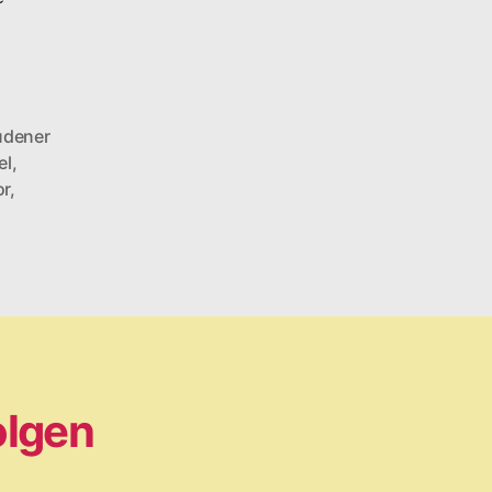
dener
el
,
or
,
olgen