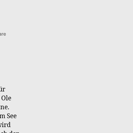
zu
are
Kaeptn
Ole
–
S2F4
Venus
und
Hecht
ür
 Ole
nne.
am See
wird