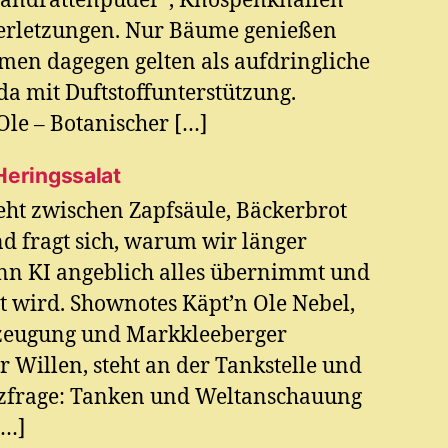
andrattenpuder“, Knospenknallen
verletzungen. Nur Bäume genießen
umen dagegen gelten als aufdringliche
a mit Duftstoffunterstützung.
le – Botanischer […]
Heringssalat
eht zwischen Zapfsäule, Bäckerbrot
d fragt sich, warum wir länger
enn KI angeblich alles übernimmt und
t wird. Shownotes Käpt’n Ole Nebel,
zeugung und Markkleeberger
 Willen, steht an der Tankstelle und
tzfrage: Tanken und Weltanschauung
[…]