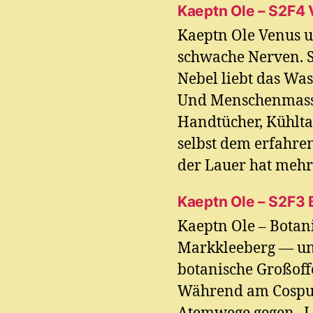
Kaeptn Ole – S2F4
Kaeptn Ole Venus u
schwache Nerven. S
Nebel liebt das Was
Und Menschenmasse
Handtücher, Kühlta
selbst dem erfahr
der Lauer hat mehr 
Kaeptn Ole – S2F3
Kaeptn Ole – Botan
Markkleeberg — und
botanische Großoff
Während am Cospud