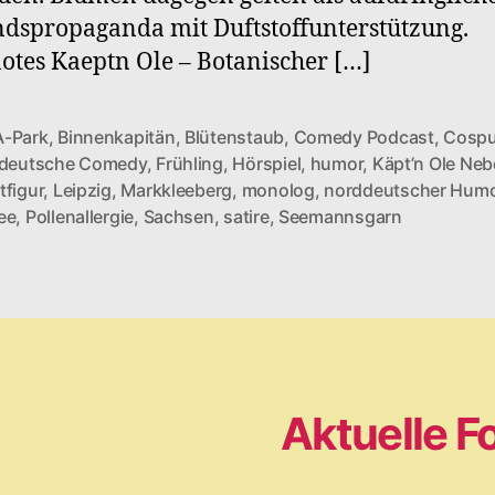
ndspropaganda mit Duftstoffunterstützung.
tes Kaeptn Ole – Botanischer […]
-Park
,
Binnenkapitän
,
Blütenstaub
,
Comedy Podcast
,
Cospu
deutsche Comedy
,
Frühling
,
Hörspiel
,
humor
,
Käpt’n Ole Neb
rter
tfigur
,
Leipzig
,
Markkleeberg
,
monolog
,
norddeutscher Hum
ee
,
Pollenallergie
,
Sachsen
,
satire
,
Seemannsgarn
Aktuelle F