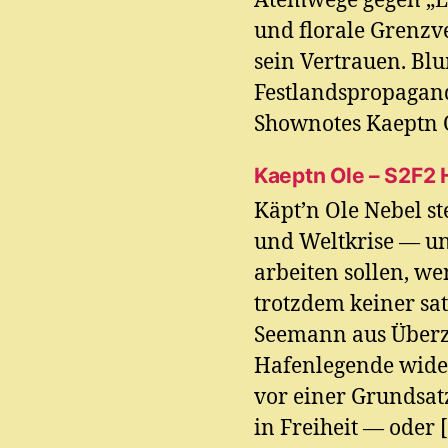
Atemwege gegen „L
und florale Grenz
sein Vertrauen. Bl
Festlandspropagand
Shownotes Kaeptn O
Kaeptn Ole – S2F2 
Käpt’n Ole Nebel st
und Weltkrise — un
arbeiten sollen, w
trotzdem keiner sat
Seemann aus Über
Hafenlegende wider
vor einer Grundsa
in Freiheit — oder 