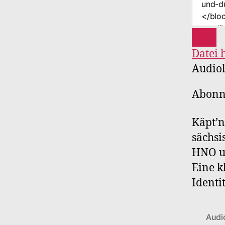
Datei 
Audiol
Abonn
Käpt’n
sächsi
HNO un
Eine k
Identit
Audi