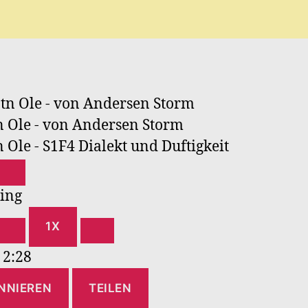
 Ole - von Andersen Storm
 Ole - S1F4 Dialekt und Duftigkeit
Y
PAUSE
SODE
EPISODE
1X
2:28
NNIEREN
TEILEN