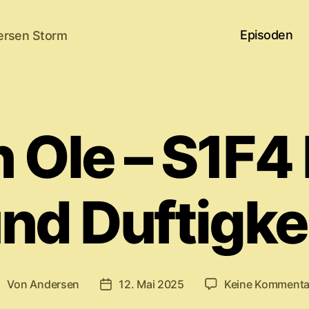
Episoden
ersen Storm
 Ole – S1F4 
nd Duftigke
Von
Andersen
12. Mai 2025
Keine Kommenta
eitragsautor
Veröffentlichungsdatum