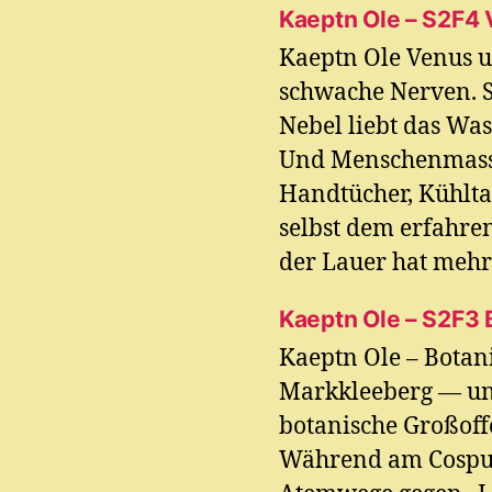
Kaeptn Ole – S2F4
Kaeptn Ole Venus u
schwache Nerven. S
Nebel liebt das Was
Und Menschenmasse
Handtücher, Kühlta
selbst dem erfahr
der Lauer hat mehr 
Kaeptn Ole – S2F3
Kaeptn Ole – Botan
Markkleeberg — und
botanische Großoff
Während am Cospud