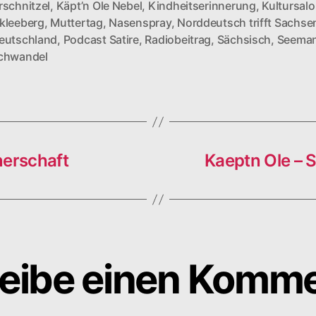
rschnitzel
,
Käpt’n Ole Nebel
,
Kindheitserinnerung
,
Kultursal
kleeberg
,
Muttertag
,
Nasenspray
,
Norddeutsch trifft Sachse
rter
eutschland
,
Podcast Satire
,
Radiobeitrag
,
Sächsisch
,
Seema
chwandel
nerschaft
Kaeptn Ole – 
eibe einen Komm