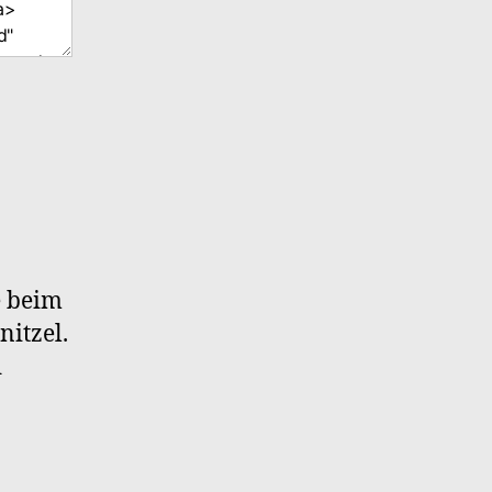
|
e beim
itzel.
d