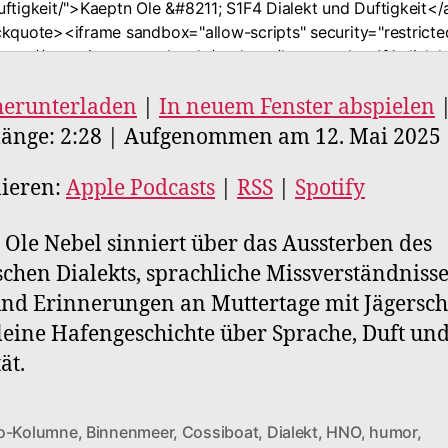
herunterladen
|
In neuem Fenster abspielen
änge: 2:28
|
Aufgenommen am 12. Mai 2025
ieren:
Apple Podcasts
|
RSS
|
Spotify
 Ole Nebel sinniert über das Aussterben des
schen Dialekts, sprachliche Missverständniss
d Erinnerungen an Muttertage mit Jägerschn
leine Hafengeschichte über Sprache, Duft un
ät.
o-Kolumne
,
Binnenmeer
,
Cossiboat
,
Dialekt
,
HNO
,
humor
,