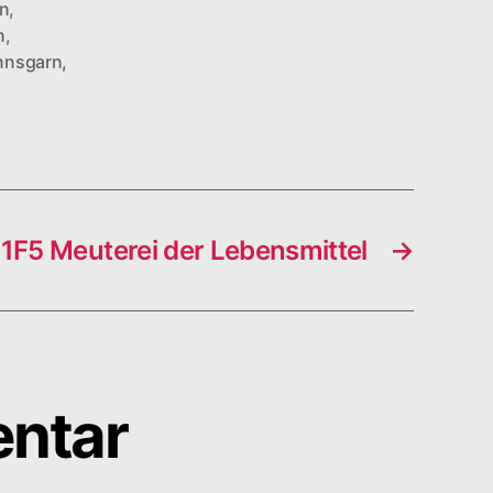
on
,
n
,
nnsgarn
,
S1F5 Meuterei der Lebensmittel
→
entar