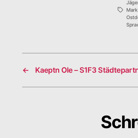
Jäge
Mark
Schlagwö
Ostd
Spra
←
Kaeptn Ole – S1F3 Städtepart
Schr