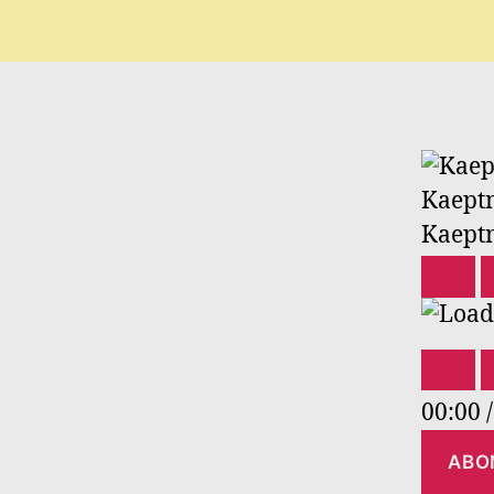
Kaeptn
Kaeptn
PLA
EPI
00:00
/
ABO