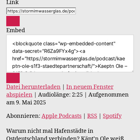
Link
Embed
Datei herunterladen
|
In neuem Fenster
abspielen
|
Audiolänge: 2:25
|
Aufgenommen
am 9. Mai 2025
Abonnieren:
Apple Podcasts
|
RSS
|
Spotify
Warum nicht mal Hafenstädte in
Ostdeutschland verbinden? Käpt’n Ole weiß