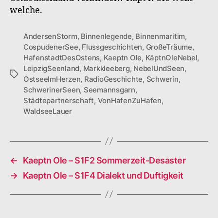
welche.
AndersenStorm
,
Binnenlegende
,
Binnenmaritim
,
CospudenerSee
,
Flussgeschichten
,
GroßeTräume
,
HafenstadtDesOstens
,
Kaeptn Ole
,
KäptnOleNebel
,
LeipzigSeenland
,
Markkleeberg
,
NebelUndSeen
,
Schlagwörter
OstseeImHerzen
,
RadioGeschichte
,
Schwerin
,
SchwerinerSeen
,
Seemannsgarn
,
Städtepartnerschaft
,
VonHafenZuHafen
,
WaldseeLauer
←
Kaeptn Ole – S1F2 Sommerzeit-Desaster
→
Kaeptn Ole – S1F4 Dialekt und Duftigkeit