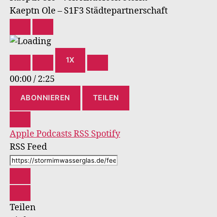
Kaeptn Ole – S1F3 Städtepartnerschaft
PLAY
PAUSE
EPISODE
EPISODE
1X
00:00
/
2:25
ABONNIEREN
TEILEN
Apple Podcasts
RSS
Spotify
RSS Feed
Teilen