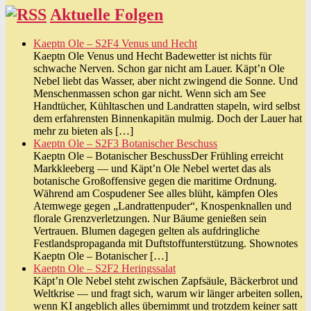
Aktuelle Folgen
Kaeptn Ole – S2F4 Venus und Hecht
Kaeptn Ole Venus und Hecht Badewetter ist nichts für
schwache Nerven. Schon gar nicht am Lauer. Käpt’n Ole
Nebel liebt das Wasser, aber nicht zwingend die Sonne. Und
Menschenmassen schon gar nicht. Wenn sich am See
Handtücher, Kühltaschen und Landratten stapeln, wird selbst
dem erfahrensten Binnenkapitän mulmig. Doch der Lauer hat
mehr zu bieten als […]
Kaeptn Ole – S2F3 Botanischer Beschuss
Kaeptn Ole – Botanischer BeschussDer Frühling erreicht
Markkleeberg — und Käpt’n Ole Nebel wertet das als
botanische Großoffensive gegen die maritime Ordnung.
Während am Cospudener See alles blüht, kämpfen Oles
Atemwege gegen „Landrattenpuder“, Knospenknallen und
florale Grenzverletzungen. Nur Bäume genießen sein
Vertrauen. Blumen dagegen gelten als aufdringliche
Festlandspropaganda mit Duftstoffunterstützung. Shownotes
Kaeptn Ole – Botanischer […]
Kaeptn Ole – S2F2 Heringssalat
Käpt’n Ole Nebel steht zwischen Zapfsäule, Bäckerbrot und
Weltkrise — und fragt sich, warum wir länger arbeiten sollen,
wenn KI angeblich alles übernimmt und trotzdem keiner satt