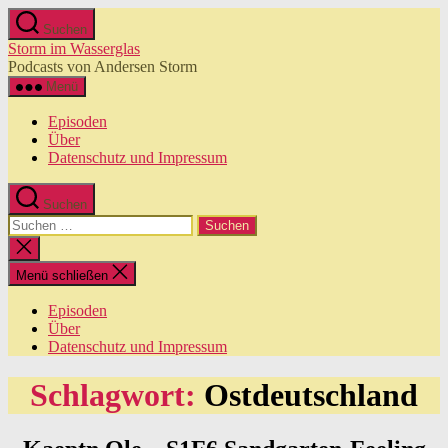
Zum
Suchen
Inhalt
Storm im Wasserglas
springen
Podcasts von Andersen Storm
Menü
Episoden
Über
Datenschutz und Impressum
Suchen
Suchen
nach:
Suche
schließen
Menü schließen
Episoden
Über
Datenschutz und Impressum
Schlagwort:
Ostdeutschland