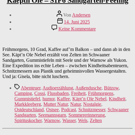
Kaeptn Ole – S1F6 Sandgarten-Feeling
Beitragsautor
Von
Andersen
Veröffentlichungsdatum
14. Juni 2025
zu
Keine Kommentare
Kaeptn
Ole
–
S1F6
Frühmorgens, 10 Grad, Kaffee auf’m Balkon – und dann ab in den
Sandgarten-
See. Käpt’n Ole Nebel erzählt von Zelten im Schwaaner
Feeling
Sandgarten, Gummistiefeln mit Seele und der Warnow als Yukon.
Eine Expedition ins echte Leben – zwischen Kindheitsabenteuern,
Schnitzmessern aus Plastik und geheimnisvollen Wassergestalten.
Und ja: Gisela, bitte nicht luschern.
Schlagwörter
Abenteuer
,
Audioerzählung
,
Außendusche
,
Bützow
,
Camping
,
Cossi
,
Flussbaden
,
Freiheit
,
Frühmorgens
,
Gummistiefel
,
humor
,
Kaffee
,
Käpt’n Ole Nebel
,
Kindheit
,
Markkleeberg
,
Mutter Natur
,
Natur
,
Nostalgie
,
Ostdeutschland
,
Ostsee
,
Podcast
,
Schnitzmesser
,
Schwaaner
Sandgarten
,
Seemannsgarn
,
Sommererinnerung
,
Spirituskocher
,
Warnow
,
Wasser
,
Wels
,
Zelten