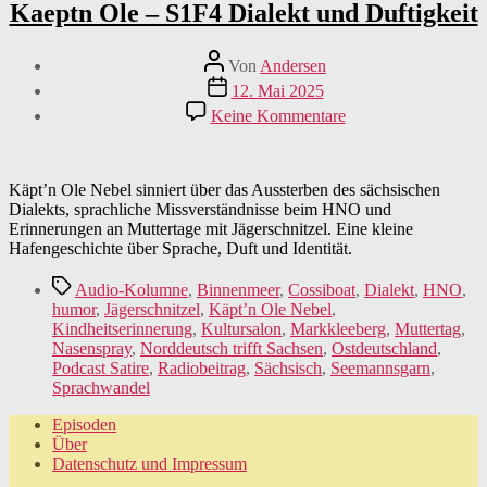
Kaeptn Ole – S1F4 Dialekt und Duftigkeit
Beitragsautor
Von
Andersen
Veröffentlichungsdatum
12. Mai 2025
zu
Keine Kommentare
Kaeptn
Ole
–
S1F4
Käpt’n Ole Nebel sinniert über das Aussterben des sächsischen
Dialekt
Dialekts, sprachliche Missverständnisse beim HNO und
und
Erinnerungen an Muttertage mit Jägerschnitzel. Eine kleine
Duftigkeit
Hafengeschichte über Sprache, Duft und Identität.
Schlagwörter
Audio-Kolumne
,
Binnenmeer
,
Cossiboat
,
Dialekt
,
HNO
,
humor
,
Jägerschnitzel
,
Käpt’n Ole Nebel
,
Kindheitserinnerung
,
Kultursalon
,
Markkleeberg
,
Muttertag
,
Nasenspray
,
Norddeutsch trifft Sachsen
,
Ostdeutschland
,
Podcast Satire
,
Radiobeitrag
,
Sächsisch
,
Seemannsgarn
,
Sprachwandel
Episoden
Über
Datenschutz und Impressum