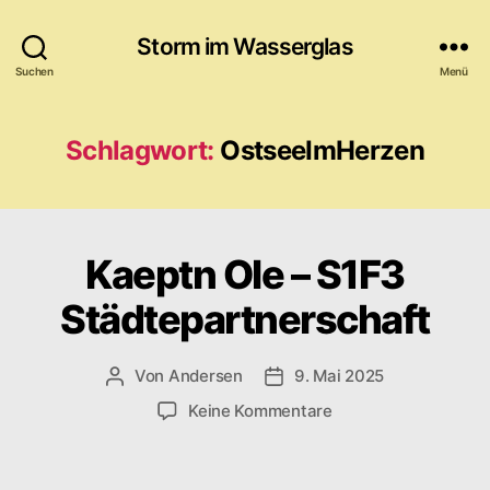
Storm im Wasserglas
Suchen
Menü
Schlagwort:
OstseeImHerzen
Kaeptn Ole – S1F3
Städtepartnerschaft
Von
Andersen
9. Mai 2025
Beitragsautor
Veröffentlichungsdatum
zu
Keine Kommentare
Kaeptn
Ole
–