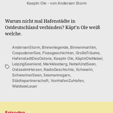
Kaeptn Ole - von Andersen Storm
S1F3
Städtepartnerschaf
Warum nicht mal Hafenstädte in
Ostdeutschland verbinden? Käpt’n Ole weiß
welche.
AndersenStorm
,
Binnenlegende
,
Binnenmaritim
,
CospudenerSee
,
Flussgeschichten
,
GroßeTräume
,
HafenstadtDesOstens
,
Kaeptn Ole
,
KäptnOleNebel
,
LeipzigSeenland
,
Markkleeberg
,
NebelUndSeen
,
Schlagwörter
OstseeImHerzen
,
RadioGeschichte
,
Schwerin
,
SchwerinerSeen
,
Seemannsgarn
,
Städtepartnerschaft
,
VonHafenZuHafen
,
WaldseeLauer
Episoden