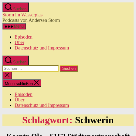
Zum
Suchen
Inhalt
Storm im Wasserglas
springen
Podcasts von Andersen Storm
Menü
Episoden
Über
Datenschutz und Impressum
Suchen
Suchen
nach:
Suche
schließen
Menü schließen
Episoden
Über
Datenschutz und Impressum
Schlagwort:
Schwerin