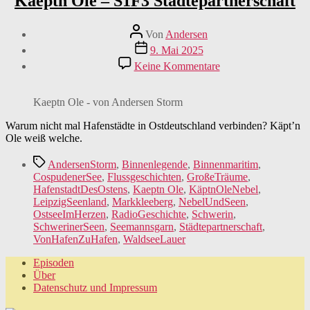
Kaeptn Ole – S1F3 Städtepartnerschaft
Beitragsautor
Von
Andersen
Veröffentlichungsdatum
9. Mai 2025
zu
Keine Kommentare
Kaeptn
Ole
–
Kaeptn Ole - von Andersen Storm
S1F3
Städtepartnerschaft
Warum nicht mal Hafenstädte in Ostdeutschland verbinden? Käpt’n
Ole weiß welche.
Schlagwörter
AndersenStorm
,
Binnenlegende
,
Binnenmaritim
,
CospudenerSee
,
Flussgeschichten
,
GroßeTräume
,
HafenstadtDesOstens
,
Kaeptn Ole
,
KäptnOleNebel
,
LeipzigSeenland
,
Markkleeberg
,
NebelUndSeen
,
OstseeImHerzen
,
RadioGeschichte
,
Schwerin
,
SchwerinerSeen
,
Seemannsgarn
,
Städtepartnerschaft
,
VonHafenZuHafen
,
WaldseeLauer
Episoden
Über
Datenschutz und Impressum