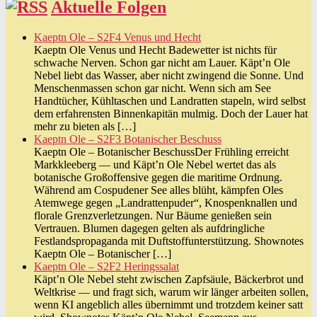
Aktuelle Folgen
Kaeptn Ole – S2F4 Venus und Hecht
Kaeptn Ole Venus und Hecht Badewetter ist nichts für
schwache Nerven. Schon gar nicht am Lauer. Käpt’n Ole
Nebel liebt das Wasser, aber nicht zwingend die Sonne. Und
Menschenmassen schon gar nicht. Wenn sich am See
Handtücher, Kühltaschen und Landratten stapeln, wird selbst
dem erfahrensten Binnenkapitän mulmig. Doch der Lauer hat
mehr zu bieten als […]
Kaeptn Ole – S2F3 Botanischer Beschuss
Kaeptn Ole – Botanischer BeschussDer Frühling erreicht
Markkleeberg — und Käpt’n Ole Nebel wertet das als
botanische Großoffensive gegen die maritime Ordnung.
Während am Cospudener See alles blüht, kämpfen Oles
Atemwege gegen „Landrattenpuder“, Knospenknallen und
florale Grenzverletzungen. Nur Bäume genießen sein
Vertrauen. Blumen dagegen gelten als aufdringliche
Festlandspropaganda mit Duftstoffunterstützung. Shownotes
Kaeptn Ole – Botanischer […]
Kaeptn Ole – S2F2 Heringssalat
Käpt’n Ole Nebel steht zwischen Zapfsäule, Bäckerbrot und
Weltkrise — und fragt sich, warum wir länger arbeiten sollen,
wenn KI angeblich alles übernimmt und trotzdem keiner satt