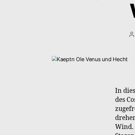
B
In die
des Co
zugefr
drehen
Wind. 