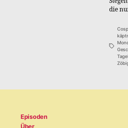
Stegen
die nu
Cosp
käpt
Mond
Schlagwö
Gesc
Tage
Zöbi
Episoden
Über