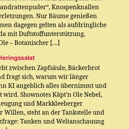
andrattenpuder“, Knospenknallen
verletzungen. Nur Bäume genießen
umen dagegen gelten als aufdringliche
a mit Duftstoffunterstützung.
le – Botanischer […]
Heringssalat
eht zwischen Zapfsäule, Bäckerbrot
d fragt sich, warum wir länger
enn KI angeblich alles übernimmt und
t wird. Shownotes Käpt’n Ole Nebel,
zeugung und Markkleeberger
 Willen, steht an der Tankstelle und
tzfrage: Tanken und Weltanschauung