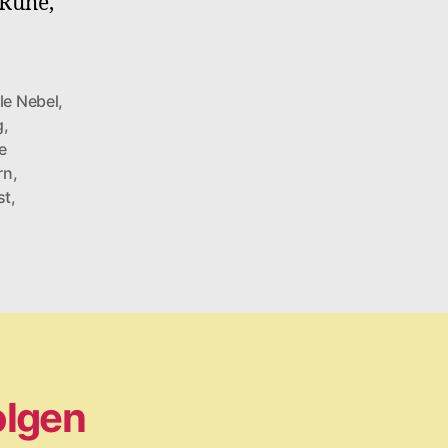
 Ruhe,
le Nebel
,
g
,
e
rn
,
st
,
olgen