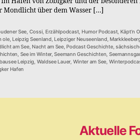
 im Hafen von Zöbigker und der besonderen
r Mondlicht über dem Wasser […]
udener See
,
Cossi
,
Erzählpodcast
,
Humor Podcast
,
Käpt’n O
n ole
,
Leipzig Seenland
,
Leipziger Neuseenland
,
Markkleeber
licht am See
,
Nacht am See
,
Podcast Geschichte
,
sächsisch
rter
hichten
,
See im Winter
,
Seemann Geschichten
,
Seemannsga
bausee Leipzig
,
Waldsee Lauer
,
Winter am See
,
Winterpodca
gker Hafen
Aktuelle F