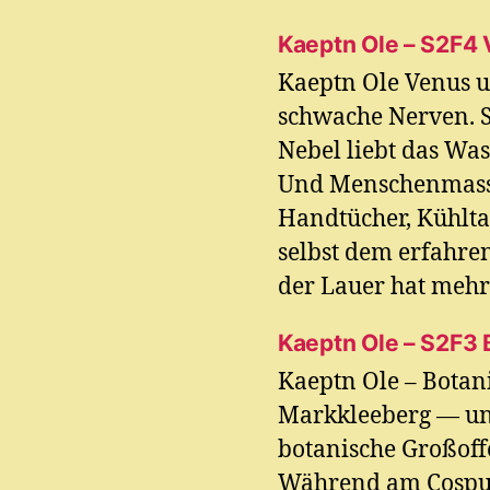
Kaeptn Ole – S2F4
Kaeptn Ole Venus u
schwache Nerven. S
Nebel liebt das Was
Und Menschenmasse
Handtücher, Kühlta
selbst dem erfahr
der Lauer hat mehr 
Kaeptn Ole – S2F3
Kaeptn Ole – Botan
Markkleeberg — und
botanische Großoff
Während am Cospud