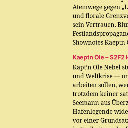
Atemwege gegen „L
und florale Grenz
sein Vertrauen. Bl
Festlandspropagand
Shownotes Kaeptn O
Kaeptn Ole – S2F2 
Käpt’n Ole Nebel st
und Weltkrise — un
arbeiten sollen, w
trotzdem keiner sat
Seemann aus Über
Hafenlegende wider
vor einer Grundsa