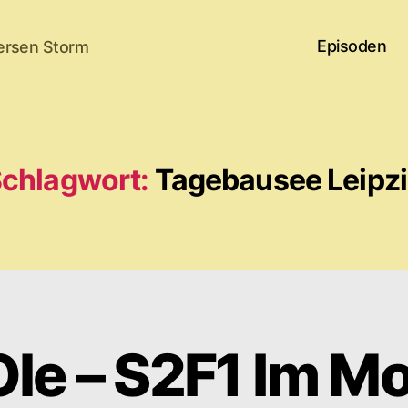
Episoden
ersen Storm
chlagwort:
Tagebausee Leipz
le – S2F1 Im Mo