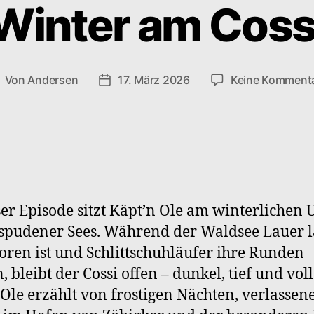
Winter am Coss
Von
Andersen
17. März 2026
Keine Komment
eitragsautor
Veröffentlichungsdatum
ser Episode sitzt Käpt’n Ole am winterlichen 
spudener Sees. Während der Waldsee Lauer l
oren ist und Schlittschuhläufer ihre Runden
, bleibt der Cossi offen – dunkel, tief und vol
Ole erzählt von frostigen Nächten, verlassen