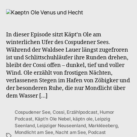
Ole
–
S2F1
Im
Mondlicht
In dieser Episode sitzt Käpt’n Ole am
–
winterlichen Ufer des Cospudener Sees.
Winter
Während der Waldsee Lauer längst zugefroren
am
ist und Schlittschuhläufer ihre Runden drehen,
Cossi
bleibt der Cossi offen – dunkel, tief und voller
Wind. Ole erzählt von frostigen Nächten,
verlassenen Stegen im Hafen von Zöbigker und
der besonderen Ruhe, die nur Mondlicht über
dem Wasser […]
Cospudener See
,
Cossi
,
Erzählpodcast
,
Humor
Podcast
,
Käpt’n Ole Nebel
,
käptn ole
,
Leipzig
Seenland
,
Leipziger Neuseenland
,
Markkleeberg
,
Mondlicht am See
,
Nacht am See
,
Podcast
Schlagwörter