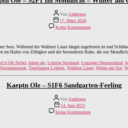
tn Ole – S2F1 Im Mondlicht – Winter am 
Beitragsautor
Von
Andersen
Veröffentlichungsdatum
17. März 2026
zu
Keine Kommentare
Kaeptn
Ole
–
S2F1
er Sees. Während der Waldsee Lauer längst zugefroren ist und Schlittsc
Im
egen im Hafen von Zöbigker und der besonderen Ruhe, die nur Mondlic
Mondlicht
–
pt’n Ole Nebel
,
käptn ole
,
Leipzig Seenland
,
Leipziger Neuseenland
,
M
Winter
Seemannsgarn
,
Tagebausee Leipzig
,
Waldsee Lauer
,
Winter am See
,
W
am
Cossi
Kaeptn Ole – S1F6 Sandgarten-Feeling
Beitragsautor
Von
Andersen
Veröffentlichungsdatum
14. Juni 2025
zu
Keine Kommentare
Kaeptn
Ole
–