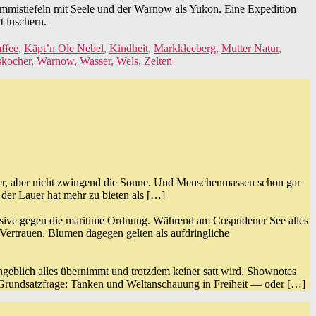
mmistiefeln mit Seele und der Warnow als Yukon. Eine Expedition
t luschern.
ffee
,
Käpt’n Ole Nebel
,
Kindheit
,
Markkleeberg
,
Mutter Natur
,
skocher
,
Warnow
,
Wasser
,
Wels
,
Zelten
ser, aber nicht zwingend die Sonne. Und Menschenmassen schon gar
der Lauer hat mehr zu bieten als […]
nsive gegen die maritime Ordnung. Während am Cospudener See alles
ertrauen. Blumen dagegen gelten als aufdringliche
ngeblich alles übernimmt und trotzdem keiner satt wird. Shownotes
 Grundsatzfrage: Tanken und Weltanschauung in Freiheit — oder […]