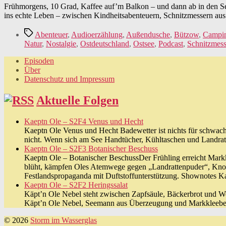
Frühmorgens, 10 Grad, Kaffee auf’m Balkon – und dann ab in den Se
ins echte Leben – zwischen Kindheitsabenteuern, Schnitzmessern aus P
Schlagwörter
Abenteuer
,
Audioerzählung
,
Außendusche
,
Bützow
,
Campi
Natur
,
Nostalgie
,
Ostdeutschland
,
Ostsee
,
Podcast
,
Schnitzmess
Episoden
Über
Datenschutz und Impressum
Aktuelle Folgen
Kaeptn Ole – S2F4 Venus und Hecht
Kaeptn Ole Venus und Hecht Badewetter ist nichts für schwac
nicht. Wenn sich am See Handtücher, Kühltaschen und Landratt
Kaeptn Ole – S2F3 Botanischer Beschuss
Kaeptn Ole – Botanischer BeschussDer Frühling erreicht Mark
blüht, kämpfen Oles Atemwege gegen „Landrattenpuder“, Knosp
Festlandspropaganda mit Duftstoffunterstützung. Shownotes K
Kaeptn Ole – S2F2 Heringssalat
Käpt’n Ole Nebel steht zwischen Zapfsäule, Bäckerbrot und Wel
Käpt’n Ole Nebel, Seemann aus Überzeugung und Markkleeberge
© 2026
Storm im Wasserglas