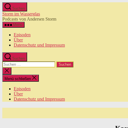
Zum
Suchen
Inhalt
Storm im Wasserglas
springen
Podcasts von Andersen Storm
Menü
Episoden
Über
Datenschutz und Impressum
Suchen
Suchen
nach:
Suche
schließen
Menü schließen
Episoden
Über
Datenschutz und Impressum