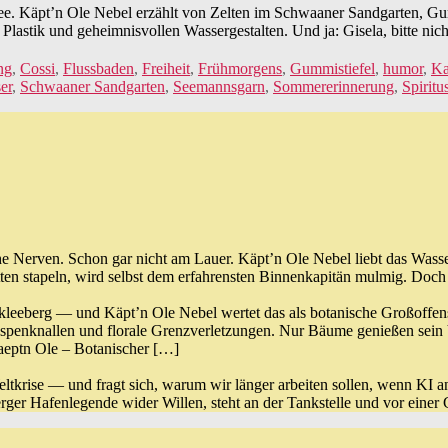
S1F6
e. Käpt’n Ole Nebel erzählt von Zelten im Schwaaner Sandgarten, Gu
Sandgarten-
lastik und geheimnisvollen Wassergestalten. Und ja: Gisela, bitte nich
Feeling
ng
,
Cossi
,
Flussbaden
,
Freiheit
,
Frühmorgens
,
Gummistiefel
,
humor
,
Ka
er
,
Schwaaner Sandgarten
,
Seemannsgarn
,
Sommererinnerung
,
Spiritu
he Nerven. Schon gar nicht am Lauer. Käpt’n Ole Nebel liebt das Was
en stapeln, wird selbst dem erfahrensten Binnenkapitän mulmig. Doch 
kleeberg — und Käpt’n Ole Nebel wertet das als botanische Großoffe
enknallen und florale Grenzverletzungen. Nur Bäume genießen sein V
aeptn Ole – Botanischer […]
tkrise — und fragt sich, warum wir länger arbeiten sollen, wenn KI a
r Hafenlegende wider Willen, steht an der Tankstelle und vor einer