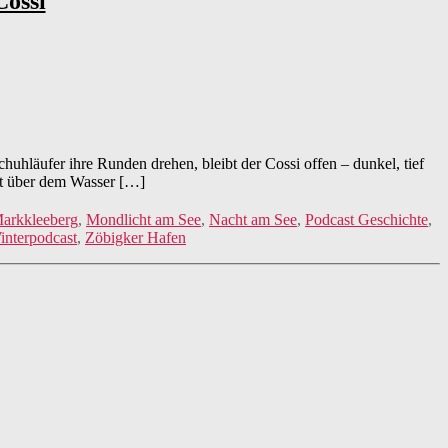
Cossi
huhläufer ihre Runden drehen, bleibt der Cossi offen – dunkel, tief
ht über dem Wasser […]
arkkleeberg
,
Mondlicht am See
,
Nacht am See
,
Podcast Geschichte
,
interpodcast
,
Zöbigker Hafen