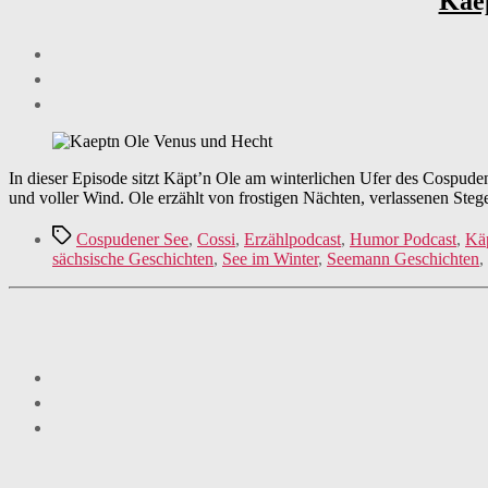
Kaep
In dieser Episode sitzt Käpt’n Ole am winterlichen Ufer des Cospuden
und voller Wind. Ole erzählt von frostigen Nächten, verlassenen St
Schlagwörter
Cospudener See
,
Cossi
,
Erzählpodcast
,
Humor Podcast
,
Kä
sächsische Geschichten
,
See im Winter
,
Seemann Geschichten
,