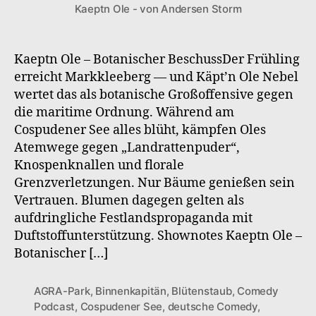
Kaeptn Ole - von Andersen Storm
S2F3
Botanischer
Beschuss
Kaeptn Ole – Botanischer BeschussDer Frühling
erreicht Markkleeberg — und Käpt’n Ole Nebel
wertet das als botanische Großoffensive gegen
die maritime Ordnung. Während am
Cospudener See alles blüht, kämpfen Oles
Atemwege gegen „Landrattenpuder“,
Knospenknallen und florale
Grenzverletzungen. Nur Bäume genießen sein
Vertrauen. Blumen dagegen gelten als
aufdringliche Festlandspropaganda mit
Duftstoffunterstützung. Shownotes Kaeptn Ole –
Botanischer […]
AGRA-Park
,
Binnenkapitän
,
Blütenstaub
,
Comedy
Podcast
,
Cospudener See
,
deutsche Comedy
,