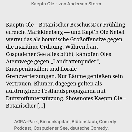
Kaeptn Ole - von Andersen Storm
S2F3
Botanischer
Beschuss
Kaeptn Ole – Botanischer BeschussDer Frühling
erreicht Markkleeberg — und Käpt’n Ole Nebel
wertet das als botanische Großoffensive gegen
die maritime Ordnung. Während am
Cospudener See alles blüht, kämpfen Oles
Atemwege gegen „Landrattenpuder“,
Knospenknallen und florale
Grenzverletzungen. Nur Bäume genießen sein
Vertrauen. Blumen dagegen gelten als
aufdringliche Festlandspropaganda mit
Duftstoffunterstützung. Shownotes Kaeptn Ole –
Botanischer […]
AGRA-Park
,
Binnenkapitän
,
Blütenstaub
,
Comedy
Podcast
,
Cospudener See
,
deutsche Comedy
,