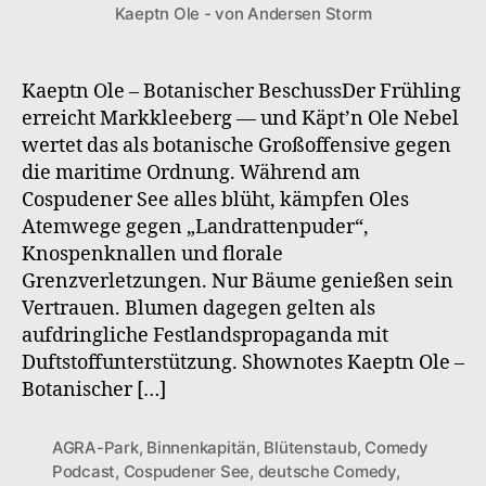
Kaeptn Ole - von Andersen Storm
S2F3
Botanischer
Beschuss
Kaeptn Ole – Botanischer BeschussDer Frühling
erreicht Markkleeberg — und Käpt’n Ole Nebel
wertet das als botanische Großoffensive gegen
die maritime Ordnung. Während am
Cospudener See alles blüht, kämpfen Oles
Atemwege gegen „Landrattenpuder“,
Knospenknallen und florale
Grenzverletzungen. Nur Bäume genießen sein
Vertrauen. Blumen dagegen gelten als
aufdringliche Festlandspropaganda mit
Duftstoffunterstützung. Shownotes Kaeptn Ole –
Botanischer […]
AGRA-Park
,
Binnenkapitän
,
Blütenstaub
,
Comedy
Podcast
,
Cospudener See
,
deutsche Comedy
,