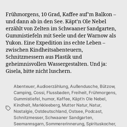
S1F6
Sandgarten-
Frühmorgens, 10 Grad, Kaffee auf’m Balkon –
Feeling
und dann ab in den See. Käpt’n Ole Nebel
erzählt von Zelten im Schwaaner Sandgarten,
Gummistiefeln mit Seele und der Warnow als
Yukon. Eine Expedition ins echte Leben –
zwischen Kindheitsabenteuern,
Schnitzmessern aus Plastik und
geheimnisvollen Wassergestalten. Und ja:
Gisela, bitte nicht luschern.
Abenteuer
,
Audioerzählung
,
Außendusche
,
Bützow
,
Camping
,
Cossi
,
Flussbaden
,
Freiheit
,
Frühmorgens
,
Gummistiefel
,
humor
,
Kaffee
,
Käpt’n Ole Nebel
,
Kindheit
,
Markkleeberg
,
Mutter Natur
,
Natur
,
Schlagwörter
Nostalgie
,
Ostdeutschland
,
Ostsee
,
Podcast
,
Schnitzmesser
,
Schwaaner Sandgarten
,
Seemannsgarn
,
Sommererinnerung
,
Spirituskocher
,