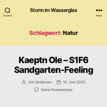
Storm im Wasserglas
Suchen
Menü
Schlagwort:
Natur
Kaeptn Ole – S1F6
Sandgarten-Feeling
Von
Andersen
14. Juni 2025
Beitragsautor
Veröffentlichungsdatum
zu
Keine Kommentare
Kaeptn
Ole
–