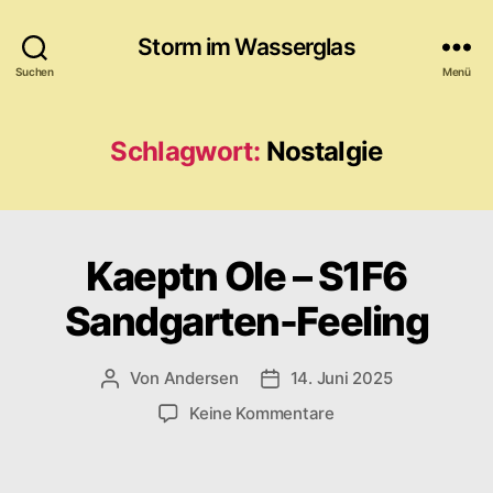
Storm im Wasserglas
Suchen
Menü
Schlagwort:
Nostalgie
Kaeptn Ole – S1F6
Sandgarten-Feeling
Von
Andersen
14. Juni 2025
Beitragsautor
Veröffentlichungsdatum
zu
Keine Kommentare
Kaeptn
Ole
–