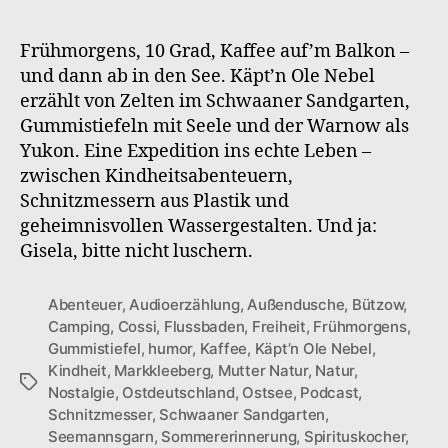
S1F6
Sandgarten-
Frühmorgens, 10 Grad, Kaffee auf’m Balkon –
Feeling
und dann ab in den See. Käpt’n Ole Nebel
erzählt von Zelten im Schwaaner Sandgarten,
Gummistiefeln mit Seele und der Warnow als
Yukon. Eine Expedition ins echte Leben –
zwischen Kindheitsabenteuern,
Schnitzmessern aus Plastik und
geheimnisvollen Wassergestalten. Und ja:
Gisela, bitte nicht luschern.
Abenteuer
,
Audioerzählung
,
Außendusche
,
Bützow
,
Camping
,
Cossi
,
Flussbaden
,
Freiheit
,
Frühmorgens
,
Gummistiefel
,
humor
,
Kaffee
,
Käpt’n Ole Nebel
,
Kindheit
,
Markkleeberg
,
Mutter Natur
,
Natur
,
Schlagwörter
Nostalgie
,
Ostdeutschland
,
Ostsee
,
Podcast
,
Schnitzmesser
,
Schwaaner Sandgarten
,
Seemannsgarn
,
Sommererinnerung
,
Spirituskocher
,